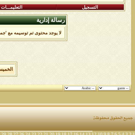
التسجيل
التعليمـــات
رسالة إدارية
لا يوجد محتوى تم توسيمه مع 'جمع
الخميس 6 من اغسطس 2026 , الساعة الان 20
29
28
27
26
24
23
22
21
20
19
18
17
16
14
13
12
10
9
8
7
6
5
4
3
2
1