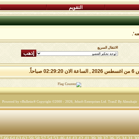
التقويم
م
ه'.
الانتقال السريع
02:29: صباحاً.
Powered by vBulletin® Copyright ©2000 - 2026, Jelsoft Enterprises Ltd.
TranZ By Almuhajir
7
66
64
63
62
59
58
57
54
53
46
44
43
42
41
39
38
37
36
35
34
31
30