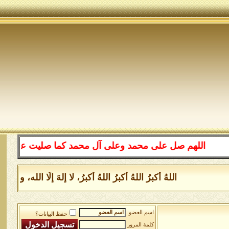
اللهم صل على محمد وعلى آل محمد كما صليت على إبراهيم 
اللهُ أكبرُ اللهُ أكبرُ اللهُ أكبرُ، لا إلهَ إلَّا الل
اسم العضو
حفظ البيانات؟
كلمة المرور