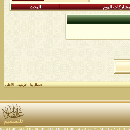
شاركات اليوم
البحث
الاتصال بنا
-
الأرشيف
-
الأعلى
92
91
90
89
88
87
86
85
84
83
82
81
80
79
78
77
75
74
73
72
71
70
6