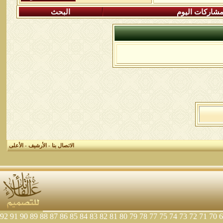
شاركات اليوم
البحث
الاتصال بنا
-
الأرشيف
-
الأعلى
92
91
90
89
88
87
86
85
84
83
82
81
80
79
78
77
75
74
73
72
71
70
6