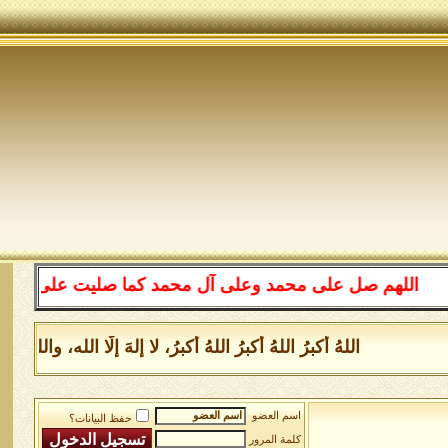
اللهم صل على محمد وعلى آل محمد كما صليت على إبراهيم وع
اللهُ أكبرُ اللهُ أكبرُ اللهُ أكبرُ، لا إلهَ إلَّا الله، 
اسم العضو
حفظ البيانات؟
كلمة المرور