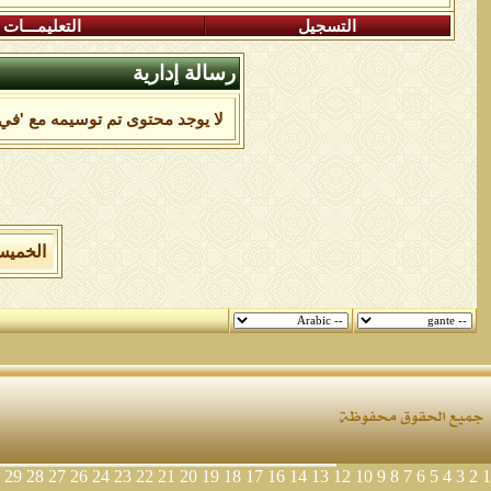
التسجيل
التعليمـــات
رسالة إدارية
لا يوجد محتوى تم توسيمه مع 'في'
الخميس 6 من اغسطس 2026 , الساعة الان 54
29
28
27
26
24
23
22
21
20
19
18
17
16
14
13
12
10
9
8
7
6
5
4
3
2
1