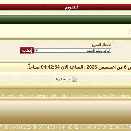
التقويم
م
.
الانتقال السريع
04:42: صباحاً.
Powered by vBulletin® Copyright ©2000 - 2026, Jelsoft Enterprises Ltd.
TranZ By Almuhajir
7
66
64
63
62
59
58
57
54
53
46
44
43
42
41
39
38
37
36
35
34
31
30