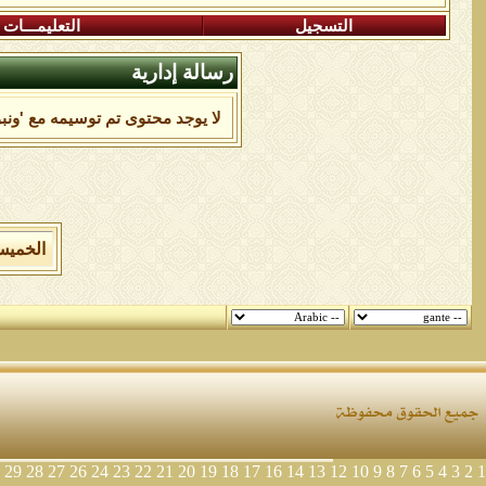
التسجيل
التعليمـــات
رسالة إدارية
لا يوجد محتوى تم توسيمه مع 'ونبو
الخميس 6 من اغسطس 2026 , الساعة الان 31
29
28
27
26
24
23
22
21
20
19
18
17
16
14
13
12
10
9
8
7
6
5
4
3
2
1