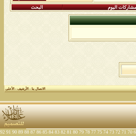
شاركات اليوم
البحث
الاتصال بنا
-
الأرشيف
-
الأعلى
92
91
90
89
88
87
86
85
84
83
82
81
80
79
78
77
75
74
73
72
71
70
6