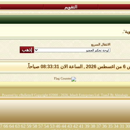
التقويم
م
ية'.
الانتقال السريع
08:33: صباحاً.
Powered by vBulletin® Copyright ©2000 - 2026, Jelsoft Enterprises Ltd.
TranZ By Almuhajir
7
66
64
63
62
59
58
57
54
53
46
44
43
42
41
39
38
37
36
35
34
31
30