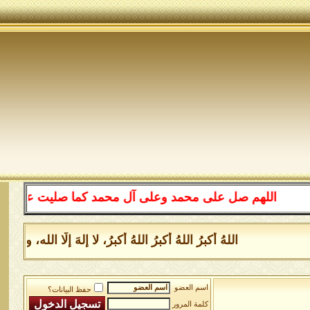
اللهم صل على محمد وعلى آل محمد كما صليت على إبراهيم
اللهُ أكبرُ اللهُ أكبرُ اللهُ أكبرُ، لا إلهَ إلَّا الل
اسم العضو
حفظ البيانات؟
كلمة المرور