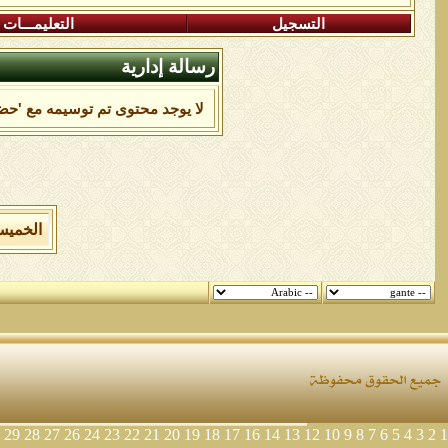
التسجيل
التعليمـــات
رسالة إدارية
لا يوجد محتوى تم توسيمه مع 'حض
الخميس 6 من اغسطس 2026 , الساعة الان 9
29
28
27
26
24
23
22
21
20
19
18
17
16
14
13
12
10
9
8
7
6
5
4
3
2
1