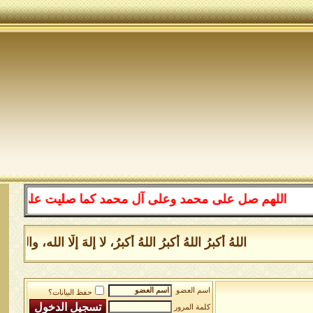
اللهم صل على محمد وعلى آل محمد كما صليت على إبراهيم و
اللهُ أكبرُ اللهُ أكبرُ اللهُ أكبرُ، لا إلهَ إلَّا الله،
اسم العضو
حفظ البيانات؟
كلمة المرور