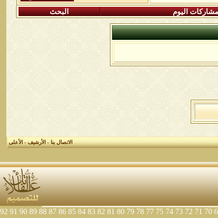
شاركات اليوم
البحث
الاتصال بنا
-
الأرشيف
-
الأعلى
92
91
90
89
88
87
86
85
84
83
82
81
80
79
78
77
75
74
73
72
71
70
6