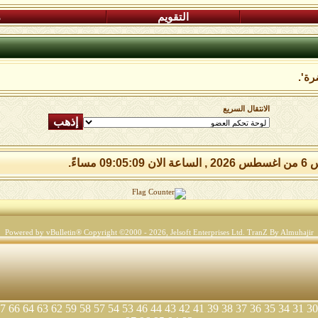
التقويم
م
رة'.
الانتقال السريع
09:05:0 مساءً.
Powered by vBulletin® Copyright ©2000 - 2026, Jelsoft Enterprises Ltd.
TranZ By Almuhajir
7
66
64
63
62
59
58
57
54
53
46
44
43
42
41
39
38
37
36
35
34
31
30