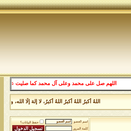
اللهم صل على محمد وعلى آل محمد كما صليت على إبراهيم
اللهُ أكبرُ اللهُ أكبرُ اللهُ أكبرُ، لا إلهَ إلَّا الل
اسم العضو
حفظ البيانات؟
كلمة المرور