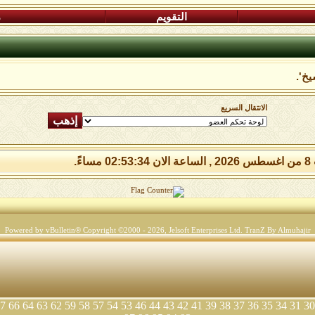
التقويم
م
يخ'.
الانتقال السريع
مساءً.
Powered by vBulletin® Copyright ©2000 - 2026, Jelsoft Enterprises Ltd.
TranZ By Almuhajir
7
66
64
63
62
59
58
57
54
53
46
44
43
42
41
39
38
37
36
35
34
31
30