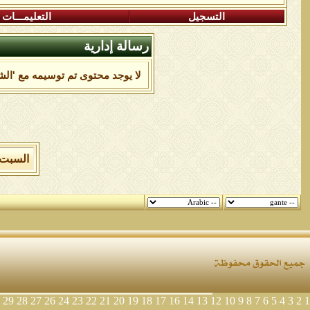
التسجيل
التعليمـــات
رسالة إدارية
لا يوجد محتوى تم توسيمه مع 'الش
السبت 8 من اغسطس 2026 , الساعة الان 02:53:34 
29
28
27
26
24
23
22
21
20
19
18
17
16
14
13
12
10
9
8
7
6
5
4
3
2
1