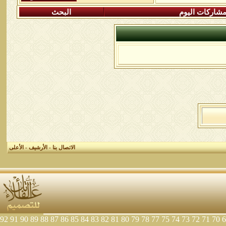
شاركات اليوم
البحث
الاتصال بنا
-
الأرشيف
-
الأعلى
92
91
90
89
88
87
86
85
84
83
82
81
80
79
78
77
75
74
73
72
71
70
6