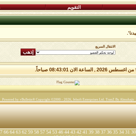
التقويم
م
نا'.
الانتقال السريع
Powered by vBulletin® Copyright ©2000 - 2026, Jelsoft Enterprises Ltd.
TranZ By Almuhajir
7
66
64
63
62
59
58
57
54
53
46
44
43
42
41
39
38
37
36
35
34
31
30