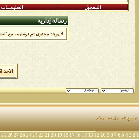
التسجيل
التعليمـــات
رسالة إدارية
لا يوجد محتوى تم توسيمه مع 'لسيد
الاحد 9 من اغسطس 2026 , الساعة الان 08:43:01 صباحاً.
29
28
27
26
24
23
22
21
20
19
18
17
16
14
13
12
10
9
8
7
6
5
4
3
2
1