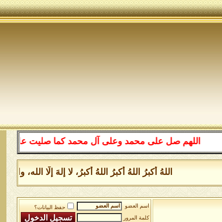
اللهم صل على محمد وعلى آل محمد كما صليت على إبراهيم 
اللهُ أكبرُ اللهُ أكبرُ اللهُ أكبرُ، لا إلهَ إلَّا الله
اسم العضو
حفظ البيانات؟
كلمة المرور