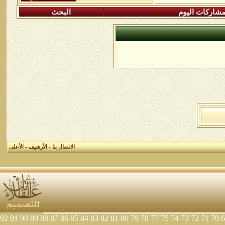
شاركات اليوم
البحث
الاتصال بنا
-
الأرشيف
-
الأعلى
92
91
90
89
88
87
86
85
84
83
82
81
80
79
78
77
75
74
73
72
71
70
6