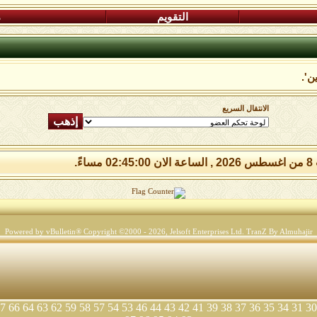
التقويم
م
ن'.
الانتقال السريع
مساءً.
Powered by vBulletin® Copyright ©2000 - 2026, Jelsoft Enterprises Ltd.
TranZ By Almuhajir
7
66
64
63
62
59
58
57
54
53
46
44
43
42
41
39
38
37
36
35
34
31
30