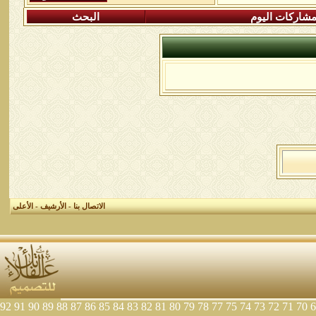
شاركات اليوم
البحث
الاتصال بنا
-
الأرشيف
-
الأعلى
92
91
90
89
88
87
86
85
84
83
82
81
80
79
78
77
75
74
73
72
71
70
6