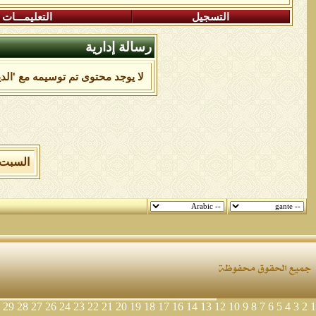
التسجيل
التعليمـــات
رسالة إدارية
لا يوجد محتوى تم توسيمه مع 'الدي
السبت 8 من اغسطس 2026 , الساعة الان 02:45:00 
29
28
27
26
24
23
22
21
20
19
18
17
16
14
13
12
10
9
8
7
6
5
4
3
2
1