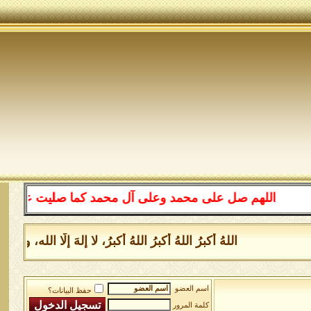
اللهم صل على محمد وعلى آل محمد كما صليت على إبراهيم
اللهُ أكبرُ اللهُ أكبرُ اللهُ أكبرُ، لا إلهَ إلَّا الل
اسم العضو
حفظ البيانات؟
كلمة المرور