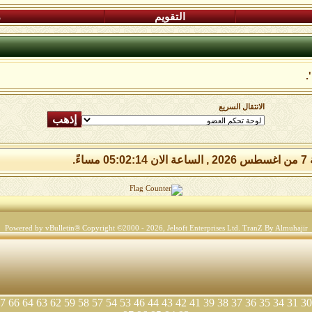
التقويم
م
.
الانتقال السريع
 مساءً.
Powered by vBulletin® Copyright ©2000 - 2026, Jelsoft Enterprises Ltd.
TranZ By Almuhajir
7
66
64
63
62
59
58
57
54
53
46
44
43
42
41
39
38
37
36
35
34
31
30