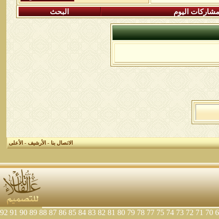
شاركات اليوم
البحث
الاتصال بنا
-
الأرشيف
-
الأعلى
92
91
90
89
88
87
86
85
84
83
82
81
80
79
78
77
75
74
73
72
71
70
6