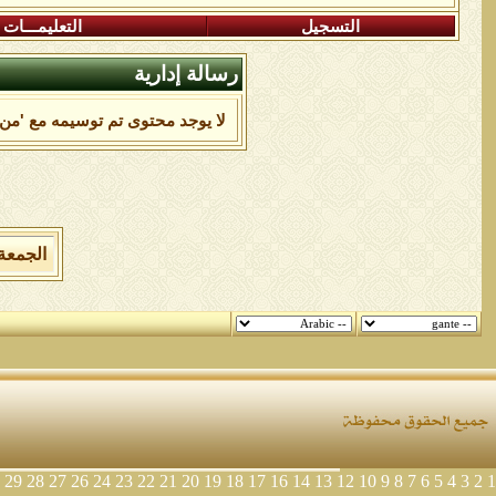
التسجيل
التعليمـــات
رسالة إدارية
لا يوجد محتوى تم توسيمه مع 'من'
الجمعة 7 من اغسطس 2026 , الساعة الان 05:02:14
29
28
27
26
24
23
22
21
20
19
18
17
16
14
13
12
10
9
8
7
6
5
4
3
2
1