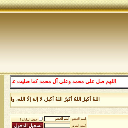
اللهم صل على محمد وعلى آل محمد كما صليت على إبراهيم 
اللهُ أكبرُ اللهُ أكبرُ اللهُ أكبرُ، لا إلهَ إلَّا الله
اسم العضو
حفظ البيانات؟
كلمة المرور