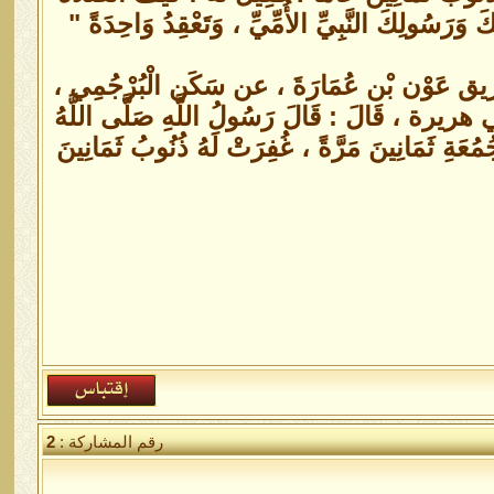
َ وَرَسُولِكَ النَّبِيِّ الأُمِّيِّ ، وَتَعْقِدُ وَاحِدَةً "
 الترغيب في فضائل الأعمال" (ص: 14) من طريق عَوْن بْن عُمَارَةَ ، عن سَكَن الْبُرْجُمِي ،
بي هريرة ، قَالَ : قَالَ رَسُولُ اللَّهِ صَلَّى اللَّهُ
مُعَةِ ثَمَانِينَ مَرَّةً ، غُفِرَتْ لَهُ ذُنُوبُ ثَمَانِينَ
رقم المشاركة :
2