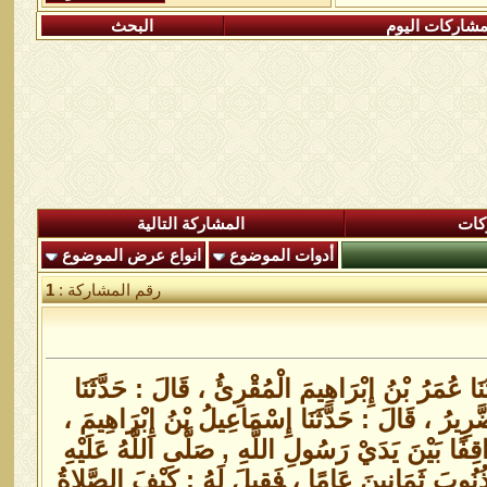
شاركات اليوم
البحث
كات
المشاركة التالية
أدوات الموضوع
انواع عرض الموضوع
رقم المشاركة :
1
عُمَرُ بْنُ إِبْرَاهِيمَ الْمُقْرِئُ ، قَالَ : حَدَّثَنَا
َرِيرُ ، قَالَ : حَدَّثَنَا إِسْمَاعِيلُ بْنُ إِبْرَاهِيمَ ،
فًا بَيْنَ يَدَيْ رَسُولِ اللَّهِ , صَلَّى اللَّهُ عَلَيْهِ
 ذُنُوبَ ثَمَانِينَ عَامًا ، فَقِيلَ لَهُ : كَيْفَ الصَّلاةُ