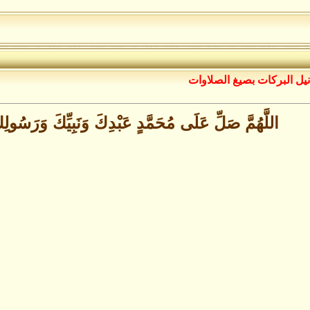
نيل البركات بصيغ الصلاوات
اللَّهُمَّ صَلِّ عَلَى مُحَمَّدٍ عَبْدِكَ وَنَبِيِّكَ وَرَسُولِكَ 