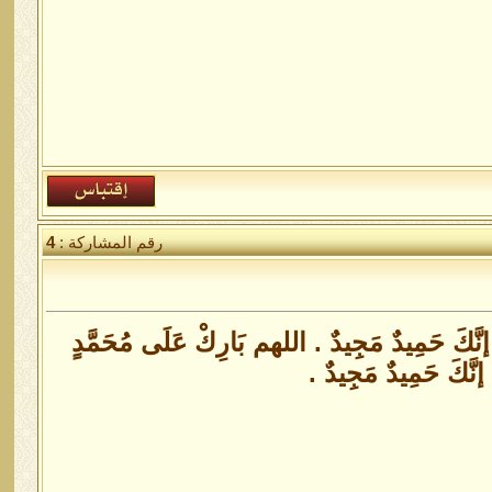
رقم المشاركة :
4
 إنَّكَ حَمِيدٌ مَجِيدٌ . اللهم بَارِكْ عَلَى مُحَمَّدٍ
إنَّكَ حَمِيدٌ مَجِيدٌ .