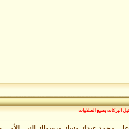
نيل البركات بصيغ الصلاوات
على محمد عبدك ونبيك ورسولك النبي الأمي و