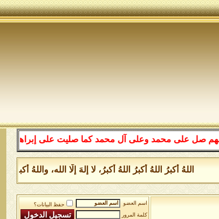
لى محمد وعلى آل محمد كما صليت على إبراهيم وعلى آل إبراه
للهُ أكبرُ اللهُ أكبرُ اللهُ أكبرُ، لا إلهَ إلَّا الله، واللهُ أكبر 
اسم العضو
حفظ البيانات؟
كلمة المرور