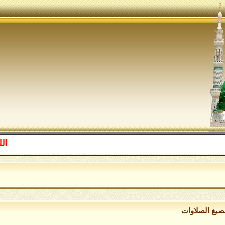
اللهم صل ع
ا
بصيغ الصلاوات