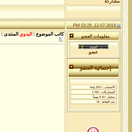
مشاركة
12-07-2018, 02:29 PM
كاتب الموضوع :
البدوي
المنتدى :
معلومات العضو
عضو
إحصائية العضو