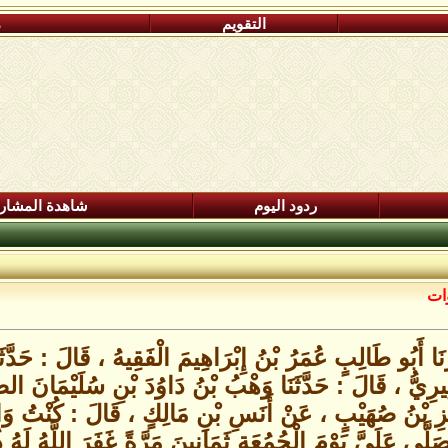
التقويم
م
ردود اليوم
شاهدة المشار
وات
و طَالِبٍ عُمَرُ بْنُ إِبْرَاهِيمَ الْفَقِيهُ ، قَالَ : حَدَّثَنَا 
يرِيُّ ، قَالَ : حَدَّثَنَا وَهْبُ بْنُ دَاوُدَ بْنِ سُلَيْمَانَ الضّ
زِيزِ بْنُ صُهَيْبٍ ، عَنْ أَنَسِ بْنِ مَالِكٍ ، قَالَ : كُنْتُ وَاقِ
َّى عَلَيَّ يَوْمَ الْجُمُعَةِ ثَمَانِينَ مَرَّةً غَفَرَ اللَّهُ لَهُ