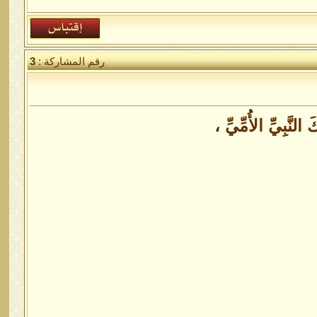
رقم المشاركة :
3
النَّبِيِّ الأُمِّيِّ ،