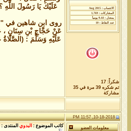
عَلَيْكَ يَا رَسُولَ اللَّهِ ؟ 
عَنْ حَجَّاجِ بْنِ سِنَانٍ ، 
عَلَيْهِ وَسَلَّمَ : (الصَّلَاةُ
شكراً: 17
تم شكره 39 مرة في 35
مشاركة
10-18-2018, 11:57 PM
كاتب الموضوع :
البدوي
المنتدى :
معلومات العضو