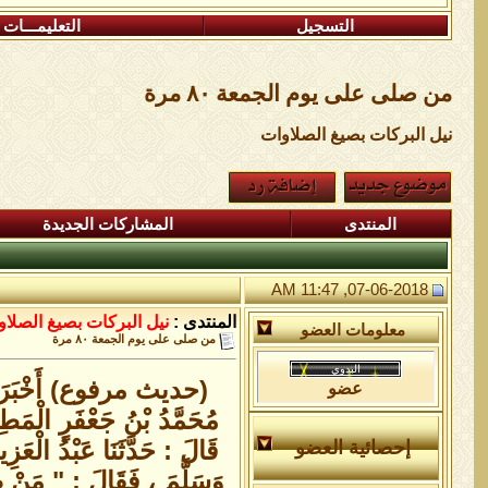
التسجيل
التعليمـــات
من صلى على يوم الجمعة ٨٠ مرة
نيل البركات بصيغ الصلاوات
المنتدى
المشاركات الجديدة
07-06-2018, 11:47 AM
المنتدى :
نيل البركات بصيغ الصلا
معلومات العضو
من صلى على يوم الجمعة ٨٠ مرة
(حديث مرفوع) أَخْبَرَنَا أَبُ
عضو
مُحَمَّدُ بْنُ جَعْفَرٍ الْمَطِ
قَالَ : حَدَّثَنَا عَبْدُ الْعَ
إحصائية العضو
وَسَلَّمَ ، فَقَالَ : " مَنْ صَل