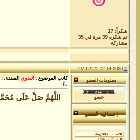
شكراً: 17
تم شكره 39 مرة في 35
مشاركة
02-14-2020, 02:20 PM
كاتب الموضوع :
البدوي
المنتدى :
معلومات العضو
اللَّهُمَّ صَلِّ عَلَى مُحَم
عضو
إحصائية العضو