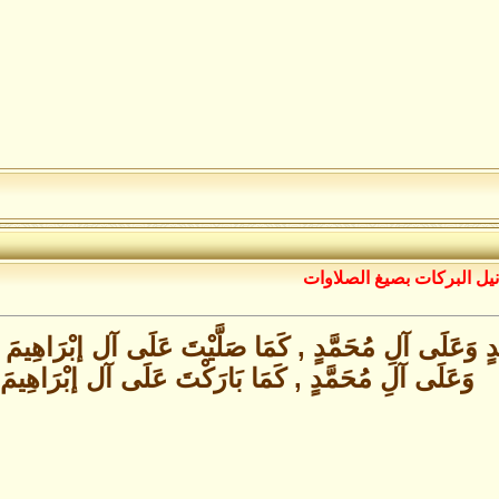
نيل البركات بصيغ الصلاوات
َّدٍ وَعَلَى آلِ مُحَمَّدٍ , كَمَا صَلَّيْتَ عَلَى آل إبْرَاهِيمَ
وَعَلَى آلِ مُحَمَّدٍ , كَمَا بَارَكْتَ عَلَى آل إبْرَاهِيمَ 