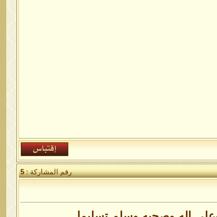
رقم المشاركة :
5
على اله وصحبه وسلم تسليما