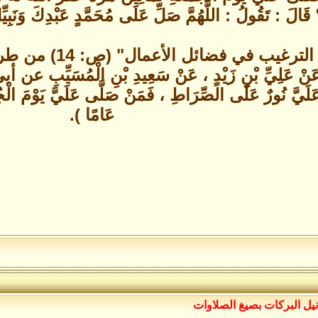
قَالَ : تَقُولُ : اللَّهُمَّ صَلِّ عَلَى مُحَمَّدٍ عَبْدِكَ وَنَبِيِّك
روى ابن شاهين في "
عَنْ عَلِيِّ بْنِ زَيْدٍ ، عَنْ سَعِيدِ بْنِ الْمُسَيِّبِ عن أ
 عَلَيَّ نُورٌ عَلَى الصِّرَاطِ ، فَمَنْ صَلَّى عَلَيَّ يَوْمَ الْجُ
عَامًا ).
نيل البركات بصيغ الصلاوات